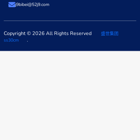
j9bibei@52j9.com
Copyright © 2026 All Rights Reserved
盛世集团
.
ss30cm