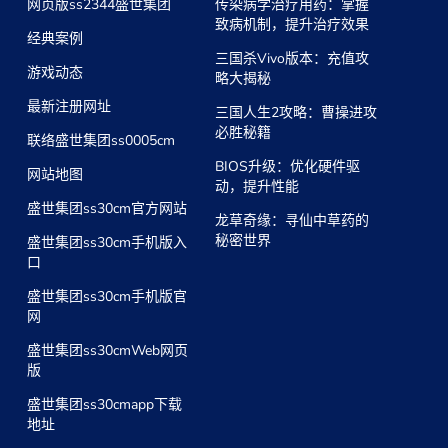
网页版ss2344盛世集团
传染病学治疗用药：掌握
致病机制，提升治疗效果
经典案例
三国杀Vivo版本：充值攻
游戏动态
略大揭秘
最新注册网址
三国人生2攻略：曹操进攻
必胜秘籍
联络盛世集团ss0005cm
BIOS升级：优化硬件驱
网站地图
动，提升性能
盛世集团ss30cm官方网站
龙草奇缘：寻仙中草药的
秘密世界
盛世集团ss30cm手机版入
口
盛世集团ss30cm手机版官
网
盛世集团ss30cmWeb网页
版
盛世集团ss30cmapp下载
地址