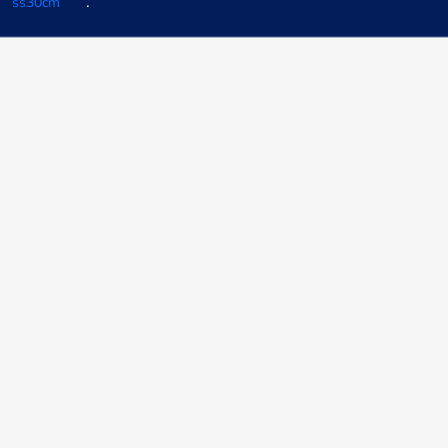
.
ss30cm