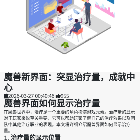
魔兽新界面：突显治疗量，成就中
心
2026-03-27 00:40:46
955
魔兽界面如何显示治疗量
在魔兽世界中，治疗是一个重要的角色扮演游戏元素。治疗量的显示
对于玩家来说至关重要，它可以帮助玩家了解自己的治疗效果以及团
队中其他治疗职业的表现。本文将详细介绍魔兽界面如何显示治疗
量。
1. 治疗量的显示位置