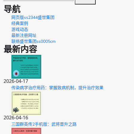
导航
网页版ss2344盛世集团
经典案例
游戏动态
最新注册网址
联络盛世集团ss0005cm
最新内容
2026-04-17
传染病学治疗用药：掌握致病机制，提升治疗效果
2026-04-16
三国群英传2手机版：武将晋升之路