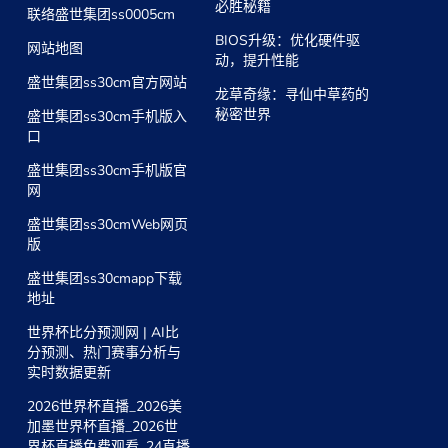
必胜秘籍
联络盛世集团ss0005cm
BIOS升级：优化硬件驱
网站地图
动，提升性能
盛世集团ss30cm官方网站
龙草奇缘：寻仙中草药的
秘密世界
盛世集团ss30cm手机版入
口
盛世集团ss30cm手机版官
网
盛世集团ss30cmWeb网页
版
盛世集团ss30cmapp下载
地址
世界杯比分预测网 | AI比
分预测、热门赛事分析与
实时数据更新
2026世界杯直播_2026美
加墨世界杯直播_2026世
界杯直播免费观看_24直播